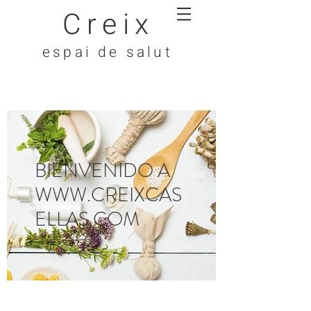
Creix
espai de salut
BIENVENIDO A
WWW.CREIXCAS
ELLAS.COM