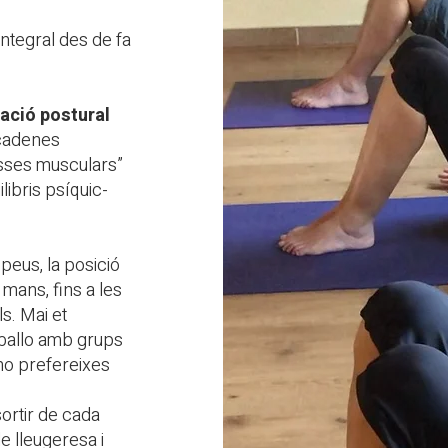
ntegral des de fa
ació postural
“cadenes
asses musculars”
libris psíquic-
peus, la posició
 mans, fins a les
ls. Mai et
eballo amb grups
 ho prefereixes
sortir de cada
de lleugeresa i