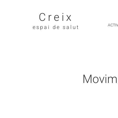
Creix
ACTIV
espai de salut
Movime