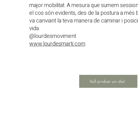
major mobilitat. A mesura que sumem session
el cos són evidents, des de la postura a més 
va canviant la teva manera de caminar i posici
vida.
@lourdesmoviment
www.lourdesmarti.com
Vull probar un dia!