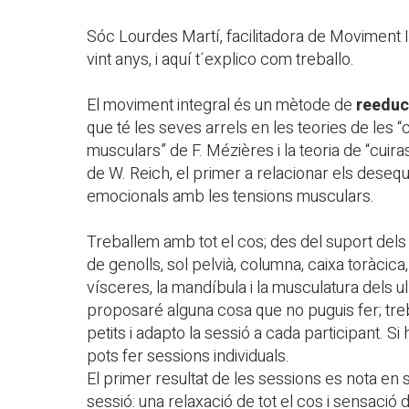
Sóc Lourdes Martí, facilitadora de Moviment I
vint anys, i aquí t´explico com treballo.
El moviment integral és un mètode de
reeduc
que té les seves arrels en les teories de les 
musculars” de F. Mézières i la teoria de “cuir
de W. Reich, el primer a relacionar els desequi
emocionals amb les tensions musculars.
Treballem amb tot el cos; des del suport dels 
de genolls, sol pelvià, columna, caixa toràcica,
vísceres, la mandíbula i la musculatura dels ul
proposaré alguna cosa que no puguis fer; tr
petits i adapto la sessió a cada participant. Si
pots fer sessions individuals.
El primer resultat de les sessions es nota en 
sessió: una relaxació de tot el cos i sensació 