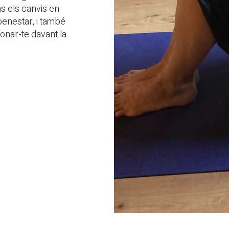
s els canvis en
benestar, i també
onar-te davant la