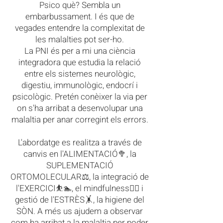
Psico què? Sembla un
embarbussament. I és que de
vegades entendre la complexitat de
les malalties pot ser-ho.
La PNI és per a mi una ciència
integradora que estudia la relació
entre els sistemes neurològic,
digestiu, immunològic, endocrí i
psicològic. Pretén conèixer la via per
on s'ha arribat a desenvolupar una
malaltia per anar corregint els errors.
L'abordatge es realitza a través de
canvis en l'ALIMENTACIÓ🥦, la
SUPLEMENTACIÓ
ORTOMOLECULAR⚖️, la integració de
l'EXERCICI⛹️🏊, el mindfulness🧘‍♀️ i
gestió de l'ESTRÈS🤸, la higiene del
SÒN. A més us ajudem a observar
com ha arribat a la malaltia per poder