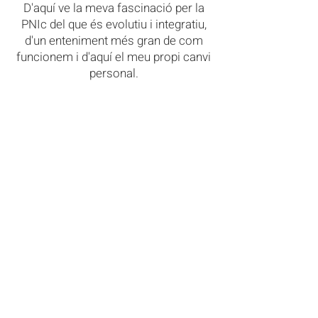
D'aquí ve la meva fascinació per la
PNIc del que és evolutiu i integratiu,
d'un enteniment més gran de com
funcionem i d'aquí el meu propi canvi
personal.
➡️L'autoconeixement pot ser a nivell
espiritual. Però també a nivell físic! I
quines meravelloses alarmes i
mecanismes té el cos humà per
donar-nos informació sobre què
funciona i què no!!!!
❤️El tema és. .. Escoltem els nostres
símptomes?? Escoltem les nostres
alarmes???? 🤫🤔Quant de temps fa
que notes una molèstia, un dolor, una
inflor?? Doncs això és informació
vital, això és PNIc💪🙏 Et ressona