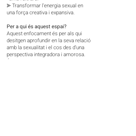
⪢ Transformar l'energia sexual en
una força creativa i expansiva. ​
Per a qui és aquest espai?
Aquest enfocament és per als qui
desitgen aprofundir en la seva relació
amb la sexualitat i el cos des d'una
perspectiva integradora i amorosa.
És especialment útil si:
⪢Sents bloquejos o desconnexió en
la teva vida sexual.
⪢ Vols sanar ferides relacionades
amb la teva història sexual o
emocional.
⪢ Cerques despertar una sexualitat
plena, conscient i creativa.
⪢ Vols reconnectar amb la teva
energia vital per a viure amb més