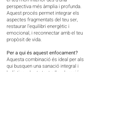
perspectiva més àmplia i profunda.
Aquest procés permet integrar els
aspectes fragmentats del teu ser,
restaurar l'equilibri energètic i
emocional, i reconnectar amb el teu
propòsit de vida.
Per a qui és aquest enfocament?
Aquesta combinació és ideal per als
qui busquen una sanació integral i
holística, oberta tant a l'exploració
cognitiva com a l'espiritual.
Està especialment indicada per a:
⪢ Processar traumes i alliberar
memòries atrapades.
⪢ Sanar ferides emocionals
profundes.
⪢ Reconnectar amb l'autenticitat, la